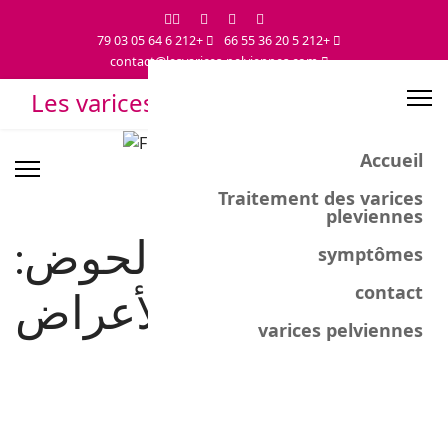
+212 6 64 05 03 79
+212 5 20 36 55 66
contact@lesvarices-pelviennes.com
Accueil
Traitement des varices
pleviennes
دوالي الحوض:
symptômes
contact
الأعراض
varices pelviennes