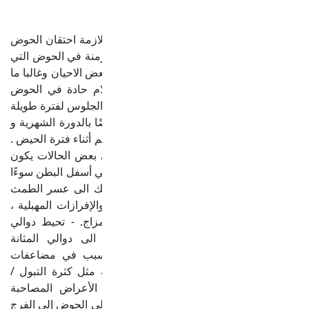
دوالي الحوض: * الأعراض - تكون اعراض متلازمة احتقان الحوض
(دوالي الحوض) عبارة عن ثقل أو آلام في مزمنة في الحوض التي
تستمر لأكثر من 6 أشهر و لعدة سنوات في بعض الاحيان وغالبا ما
تكون مجهولة الاسباب - غالبًا ما تكون ألآلام حادة في الحوض
،وأكثر حدة في نهاية اليوم أو أثناء الوقوف او الجلوس لفترة طويلة
، وتقل حدتها عند الاستلقاء. -تتأثر الأوردة أيضًا بالدورة الشهرية و
الهرمونات المصاحبة لها وبالتالي قد يشتد الألم أثناء فترة الحيض .
- يكون الألم عادةً في جانب واحد ولكن في بعض الحالات يكون
في كلا الجانبين. - يمكن أن تزداد حدة ألآلام في أسفل البطن سوءًا
أثناء ممارسة الجنس أو بعده. و قد يؤدي ذلك الى عسر الطمث
في بعض الاحيان ، إلى جانب آلام الظهر ، والإفرازات المهبلية ،
والانتفاخ ، والتعب ، والاكتئاب ، وتقلب المزاج. - تحيط دوالي
الحوض بالمبيض ويمكن أن تتطور أيضًا الى دوالي المثانة
والمستقيم. - يمكن لدوالي الحوض ان تتسبب في مضاعفات
اخرى : سلس واضطرابات المسالك البولية مثل كثرة التبول /
التهابات المسالك البولية المتكررة. تفاقم الأعراض المصاحبة
لمتلازمة القولون العصبي. -يمكن أن تمتد دوالي الحوض إلى الفرج