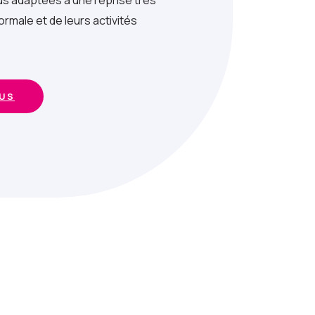
us adaptées à une reprise très
ormale et de leurs activités
LUS